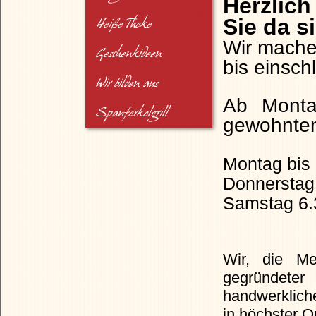
Herzlic
Sie da s
Heiße Theke
Wir mache
Geschenkideen
bis einsch
Wir bilden aus
Ab Monta
Spanferkelgrill
gewohnten
Montag bis 
Donnerstag 
Samstag 6.3
Wir, die Me
gegründeter
handwerkliche
in höchster 