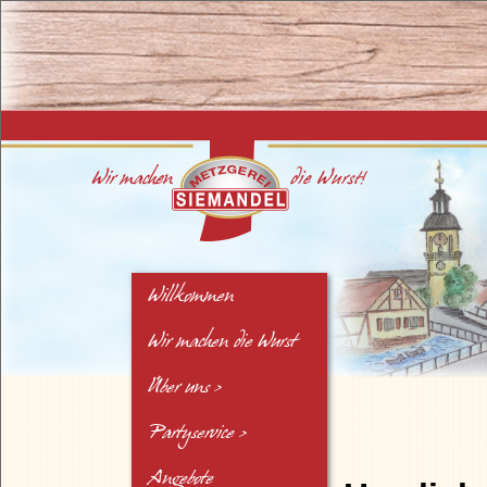
Willkommen
Wir machen die Wurst
Über uns >
Chronik
Partyservice >
Unser Team
Warm
Angebote
Kalt